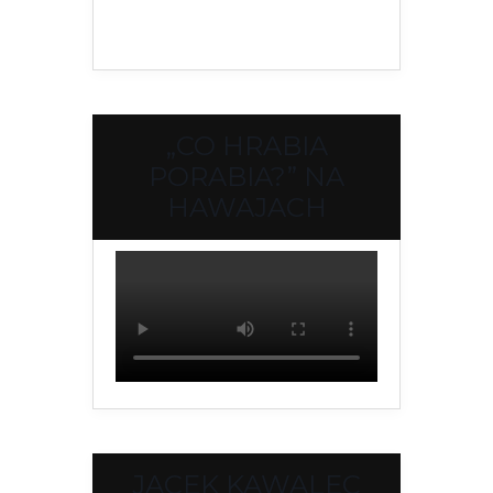
„CO HRABIA
PORABIA?” NA
HAWAJACH
JACEK KAWALEC