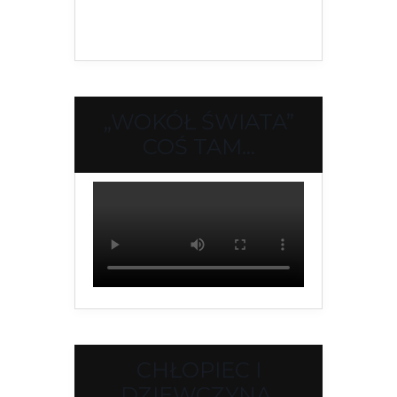
„WOKÓŁ ŚWIATA”
COŚ TAM…
CHŁOPIEC I
DZIEWCZYNA.