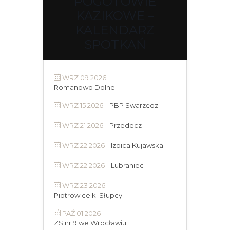
POGOTOWIE
KAZIKOWE –
KALENDARZ
SPOTKAŃ
WRZ 09 2026
Romanowo Dolne
WRZ 15 2026
PBP Swarzędz
WRZ 21 2026
Przedecz
WRZ 22 2026
Izbica Kujawska
WRZ 22 2026
Lubraniec
WRZ 23 2026
Piotrowice k. Słupcy
PAŹ 01 2026
ZS nr 9 we Wrocławiu