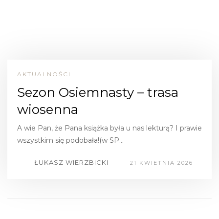
AKTUALNOŚCI
Sezon Osiemnasty – trasa
wiosenna
A wie Pan, że Pana książka była u nas lekturą? I prawie
wszystkim się podobała!(w SP…
ŁUKASZ WIERZBICKI
21 KWIETNIA 2026