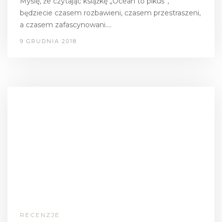
Myślę, że czytając książkę „Ocean to pikuś”,
będziecie czasem rozbawieni, czasem przestraszeni,
a czasem zafascynowani.…
9 GRUDNIA 2018
RECENZJE