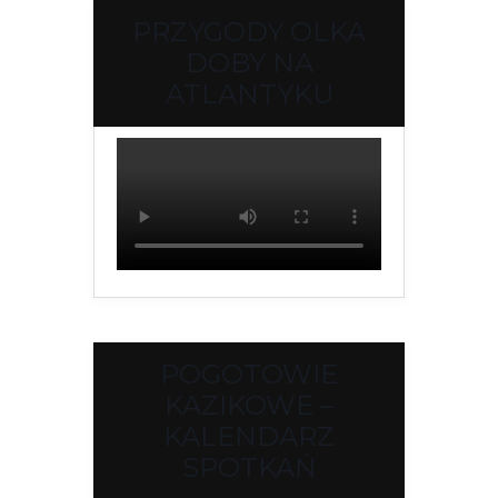
PRZYGODY OLKA
DOBY NA
ATLANTYKU
POGOTOWIE
KAZIKOWE –
KALENDARZ
SPOTKAŃ