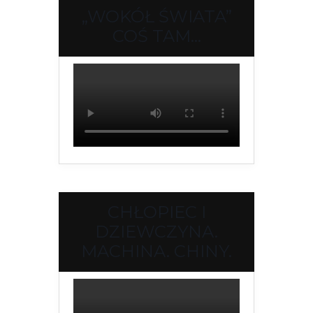
„WOKÓŁ ŚWIATA”
COŚ TAM…
CHŁOPIEC I
DZIEWCZYNA.
MACHINA. CHINY.