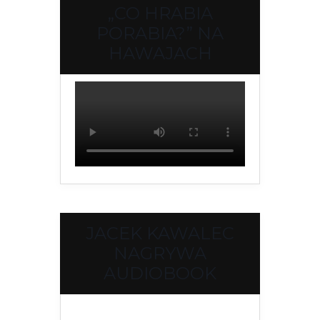
„CO HRABIA
PORABIA?” NA
HAWAJACH
JACEK KAWALEC
NAGRYWA
AUDIOBOOK