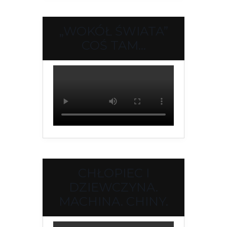
„WOKÓŁ ŚWIATA”
COŚ TAM…
CHŁOPIEC I
DZIEWCZYNA.
MACHINA. CHINY.