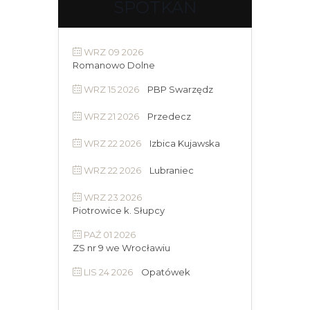
SPOTKAŃ
WRZ 09 2026
Romanowo Dolne
WRZ 15 2026
PBP Swarzędz
WRZ 21 2026
Przedecz
WRZ 22 2026
Izbica Kujawska
WRZ 22 2026
Lubraniec
WRZ 23 2026
Piotrowice k. Słupcy
PAŹ 01 2026
ZS nr 9 we Wrocławiu
LIS 24 2026
Opatówek