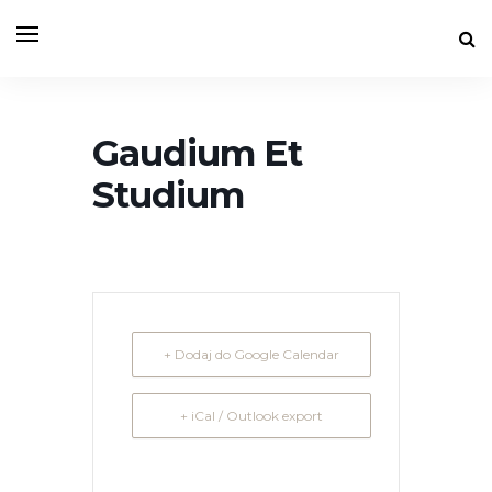
Gaudium Et
Studium
+ Dodaj do Google Calendar
+ iCal / Outlook export