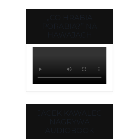
„CO HRABIA
PORABIA?” NA
HAWAJACH
JACEK KAWALEC
NAGRYWA
AUDIOBOOK