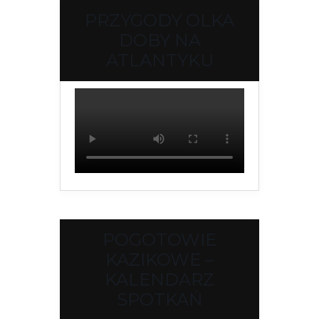
PRZYGODY OLKA
DOBY NA
ATLANTYKU
POGOTOWIE
KAZIKOWE –
KALENDARZ
SPOTKAŃ