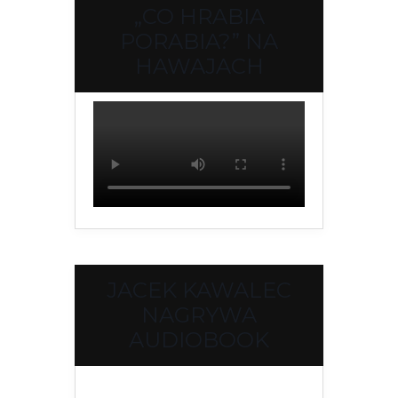
„CO HRABIA
PORABIA?” NA
HAWAJACH
JACEK KAWALEC
NAGRYWA
AUDIOBOOK