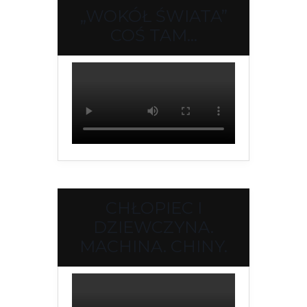
„WOKÓŁ ŚWIATA”
COŚ TAM…
CHŁOPIEC I
DZIEWCZYNA.
MACHINA. CHINY.