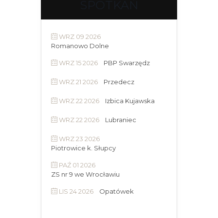
SPOTKAŃ
WRZ 09 2026
Romanowo Dolne
WRZ 15 2026
PBP Swarzędz
WRZ 21 2026
Przedecz
WRZ 22 2026
Izbica Kujawska
WRZ 22 2026
Lubraniec
WRZ 23 2026
Piotrowice k. Słupcy
PAŹ 01 2026
ZS nr 9 we Wrocławiu
LIS 24 2026
Opatówek