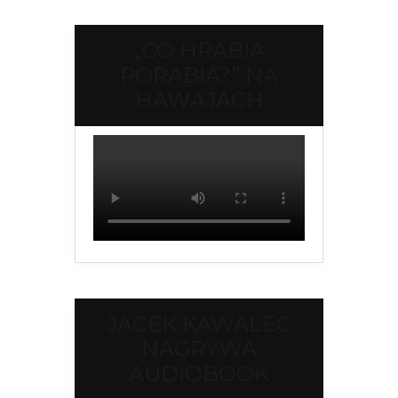
„CO HRABIA
PORABIA?” NA
HAWAJACH
JACEK KAWALEC
NAGRYWA
AUDIOBOOK