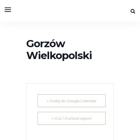
Gorzów
Wielkopolski
+ Dodaj do Google Calendar
+ iCal / Outlook export