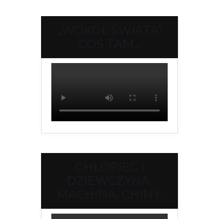
„WOKÓŁ ŚWIATA”
COŚ TAM…
CHŁOPIEC I
DZIEWCZYNA.
MACHINA. CHINY.