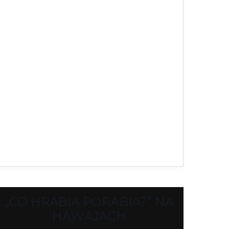
„CO HRABIA PORABIA?” NA
HAWAJACH