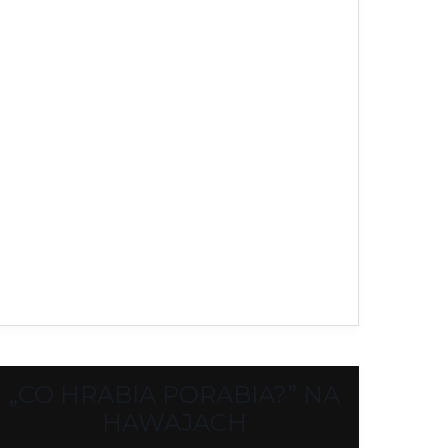
„CO HRABIA PORABIA?” NA
HAWAJACH