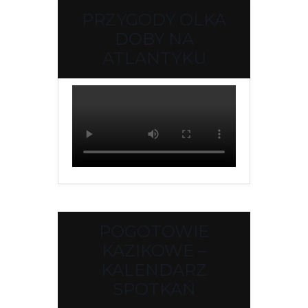
PRZYGODY OLKA
DOBY NA
ATLANTYKU
POGOTOWIE
KAZIKOWE –
KALENDARZ
SPOTKAŃ