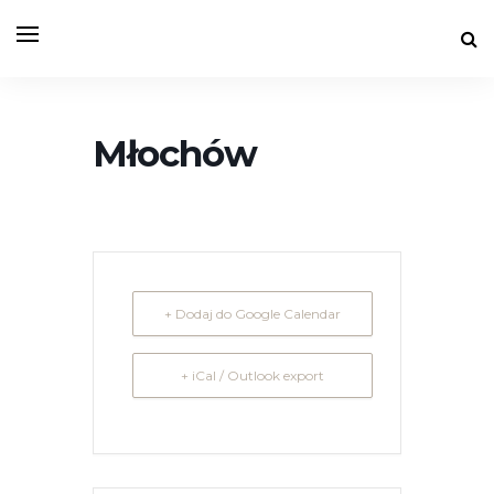
Młochów
+ Dodaj do Google Calendar
+ iCal / Outlook export