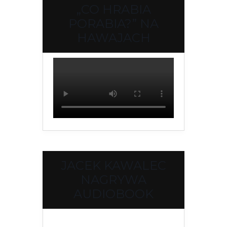
„CO HRABIA
PORABIA?” NA
HAWAJACH
JACEK KAWALEC
NAGRYWA
AUDIOBOOK