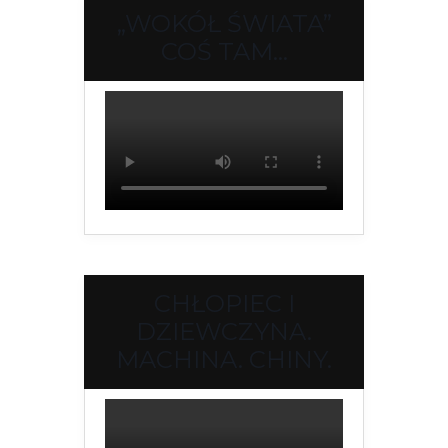
„WOKÓŁ ŚWIATA”
COŚ TAM…
CHŁOPIEC I
DZIEWCZYNA.
MACHINA. CHINY.