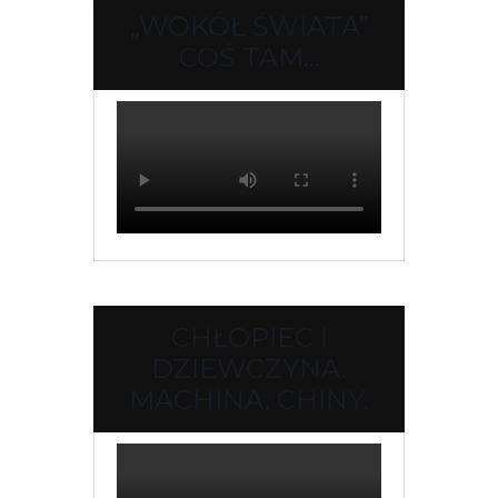
„WOKÓŁ ŚWIATA”
COŚ TAM…
CHŁOPIEC I
DZIEWCZYNA.
MACHINA. CHINY.