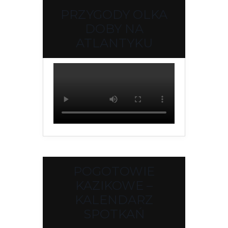
PRZYGODY OLKA
DOBY NA
ATLANTYKU
POGOTOWIE
KAZIKOWE –
KALENDARZ
SPOTKAŃ