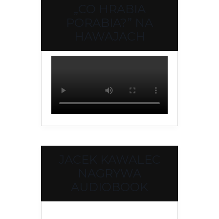
„CO HRABIA
PORABIA?” NA
HAWAJACH
JACEK KAWALEC
NAGRYWA
AUDIOBOOK