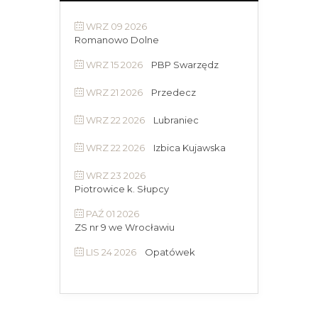
WRZ 09 2026
Romanowo Dolne
WRZ 15 2026
PBP Swarzędz
WRZ 21 2026
Przedecz
WRZ 22 2026
Lubraniec
WRZ 22 2026
Izbica Kujawska
WRZ 23 2026
Piotrowice k. Słupcy
PAŹ 01 2026
ZS nr 9 we Wrocławiu
LIS 24 2026
Opatówek