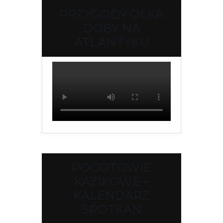
PRZYGODY OLKA
DOBY NA
ATLANTYKU
POGOTOWIE
KAZIKOWE –
KALENDARZ
SPOTKAŃ