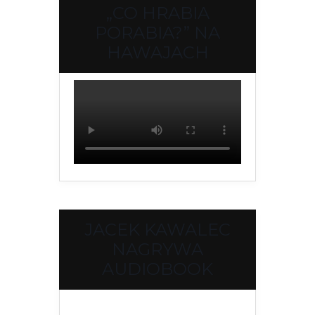
„CO HRABIA
PORABIA?” NA
HAWAJACH
JACEK KAWALEC
NAGRYWA
AUDIOBOOK