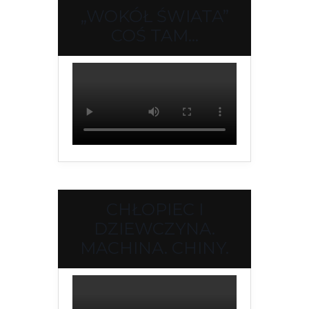
„WOKÓŁ ŚWIATA”
COŚ TAM…
CHŁOPIEC I
DZIEWCZYNA.
MACHINA. CHINY.