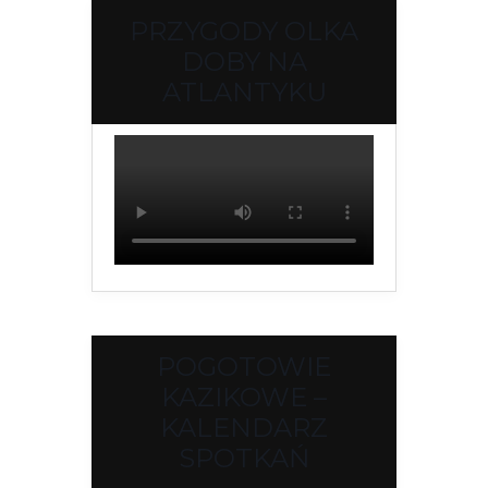
PRZYGODY OLKA
DOBY NA
ATLANTYKU
POGOTOWIE
KAZIKOWE –
KALENDARZ
SPOTKAŃ