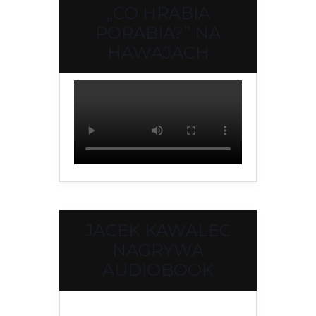
„CO HRABIA
PORABIA?” NA
HAWAJACH
JACEK KAWALEC
NAGRYWA
AUDIOBOOK