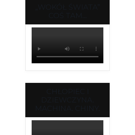
„WOKÓŁ ŚWIATA”
COŚ TAM…
CHŁOPIEC I
DZIEWCZYNA.
MACHINA. CHINY.