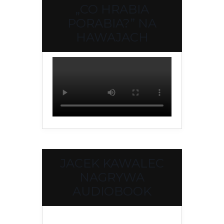
„CO HRABIA
PORABIA?” NA
HAWAJACH
JACEK KAWALEC
NAGRYWA
AUDIOBOOK