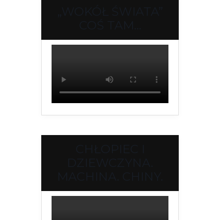
„WOKÓŁ ŚWIATA”
COŚ TAM…
CHŁOPIEC I
DZIEWCZYNA.
MACHINA. CHINY.