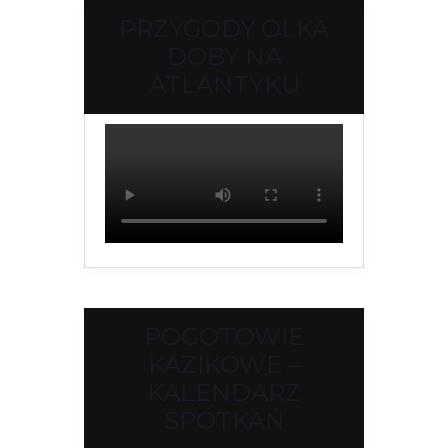
PRZYGODY OLKA
DOBY NA
ATLANTYKU
POGOTOWIE
KAZIKOWE –
KALENDARZ
SPOTKAŃ