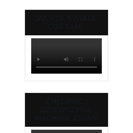
„WOKÓŁ ŚWIATA”
COŚ TAM…
CHŁOPIEC I
DZIEWCZYNA.
MACHINA. CHINY.