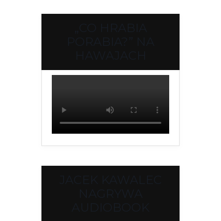
„CO HRABIA
PORABIA?” NA
HAWAJACH
JACEK KAWALEC
NAGRYWA
AUDIOBOOK