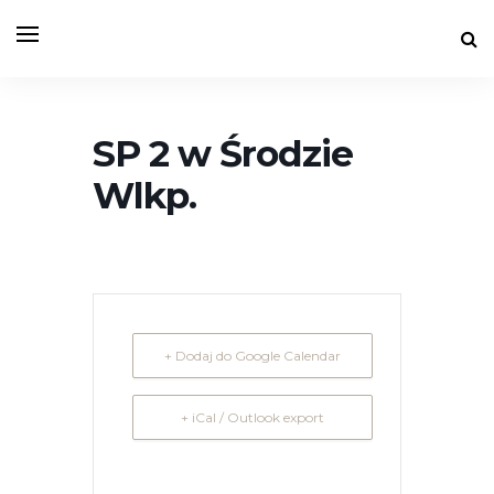
SP 2 w Środzie
Wlkp.
+ Dodaj do Google Calendar
+ iCal / Outlook export