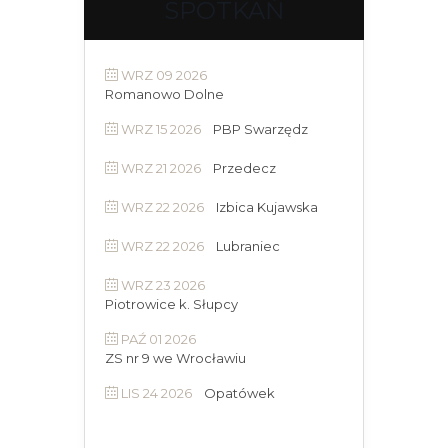
SPOTKAŃ
WRZ 09 2026
Romanowo Dolne
WRZ 15 2026
PBP Swarzędz
WRZ 21 2026
Przedecz
WRZ 22 2026
Izbica Kujawska
WRZ 22 2026
Lubraniec
WRZ 23 2026
Piotrowice k. Słupcy
PAŹ 01 2026
ZS nr 9 we Wrocławiu
LIS 24 2026
Opatówek