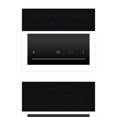
„WOKÓŁ ŚWIATA”
COŚ TAM…
CHŁOPIEC I
DZIEWCZYNA.
MACHINA. CHINY.