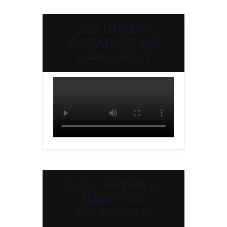
„CO HRABIA
PORABIA?” NA
HAWAJACH
JACEK KAWALEC
NAGRYWA
AUDIOBOOK