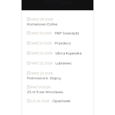
SPOTKAŃ
WRZ 09 2026
Romanowo Dolne
WRZ 15 2026
PBP Swarzędz
WRZ 21 2026
Przedecz
WRZ 22 2026
Izbica Kujawska
WRZ 22 2026
Lubraniec
WRZ 23 2026
Piotrowice k. Słupcy
PAŹ 01 2026
ZS nr 9 we Wrocławiu
LIS 24 2026
Opatówek