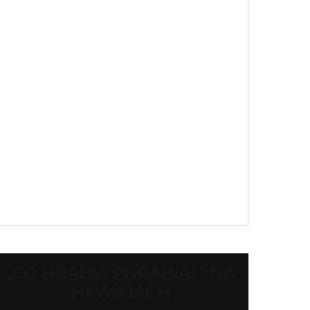
„CO HRABIA PORABIA?” NA
HAWAJACH