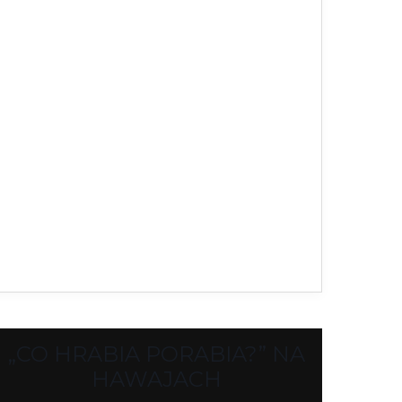
„CO HRABIA PORABIA?” NA
HAWAJACH