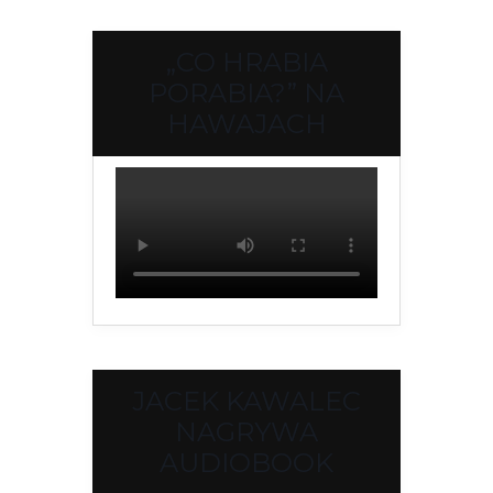
„CO HRABIA
PORABIA?” NA
HAWAJACH
JACEK KAWALEC
NAGRYWA
AUDIOBOOK