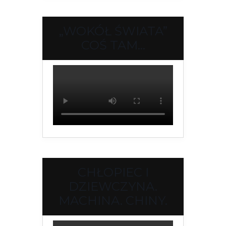
„WOKÓŁ ŚWIATA”
COŚ TAM…
CHŁOPIEC I
DZIEWCZYNA.
MACHINA. CHINY.