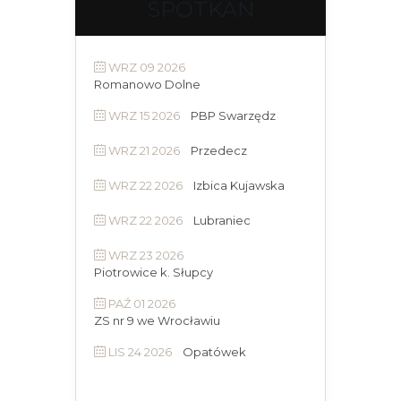
SPOTKAŃ
WRZ 09 2026
Romanowo Dolne
WRZ 15 2026
PBP Swarzędz
WRZ 21 2026
Przedecz
WRZ 22 2026
Izbica Kujawska
WRZ 22 2026
Lubraniec
WRZ 23 2026
Piotrowice k. Słupcy
PAŹ 01 2026
ZS nr 9 we Wrocławiu
LIS 24 2026
Opatówek