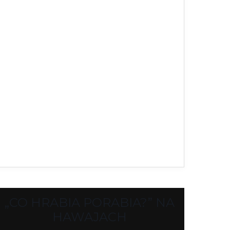
„CO HRABIA PORABIA?” NA
HAWAJACH