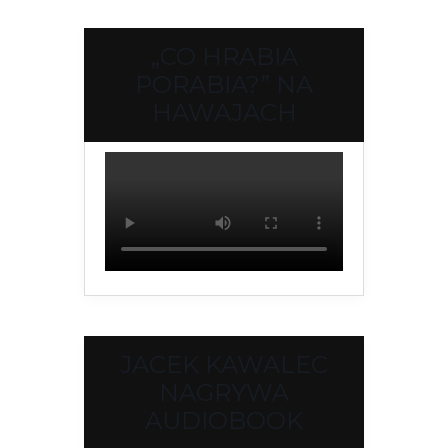
„CO HRABIA
PORABIA?” NA
HAWAJACH
JACEK KAWALEC
NAGRYWA
AUDIOBOOK