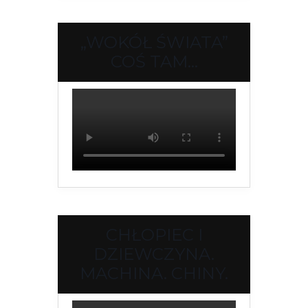
„WOKÓŁ ŚWIATA”
COŚ TAM…
CHŁOPIEC I
DZIEWCZYNA.
MACHINA. CHINY.