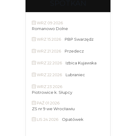
SPOTKAŃ
WRZ 09 2026
Romanowo Dolne
WRZ 15 2026
PBP Swarzędz
WRZ 21 2026
Przedecz
WRZ 22 2026
Izbica Kujawska
WRZ 22 2026
Lubraniec
WRZ 23 2026
Piotrowice k. Słupcy
PAŹ 01 2026
ZS nr 9 we Wrocławiu
LIS 24 2026
Opatówek