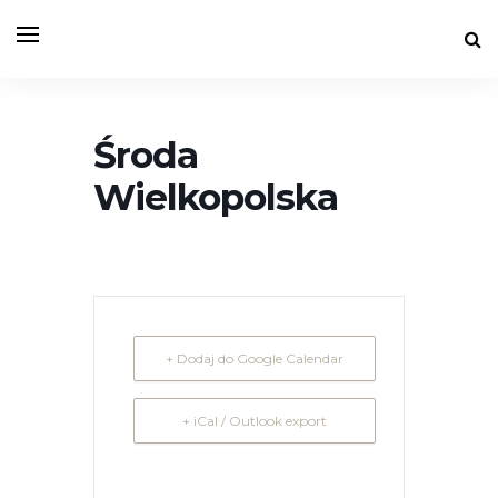
Środa
Wielkopolska
+ Dodaj do Google Calendar
+ iCal / Outlook export