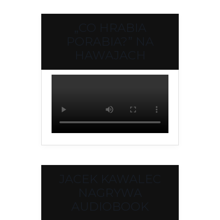
„CO HRABIA
PORABIA?” NA
HAWAJACH
JACEK KAWALEC
NAGRYWA
AUDIOBOOK