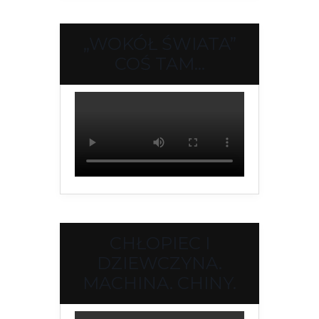
„WOKÓŁ ŚWIATA”
COŚ TAM…
CHŁOPIEC I
DZIEWCZYNA.
MACHINA. CHINY.