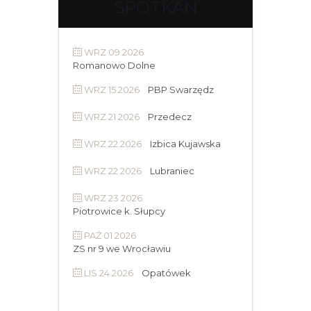
SPOTKAŃ
WRZ 09 2026
Romanowo Dolne
WRZ 15 2026
PBP Swarzędz
WRZ 21 2026
Przedecz
WRZ 22 2026
Izbica Kujawska
WRZ 22 2026
Lubraniec
WRZ 23 2026
Piotrowice k. Słupcy
PAŹ 01 2026
ZS nr 9 we Wrocławiu
LIS 24 2026
Opatówek