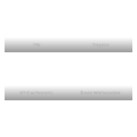
Piła
Dragacz
SP 21 w Poznaniu
Środa Wielkopolska