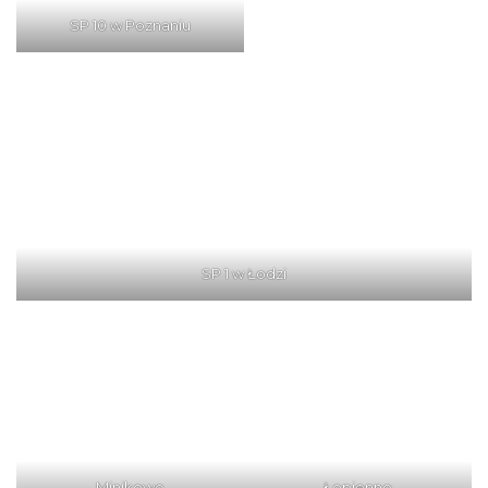
SP 10 w Poznaniu
SP 1 w Łodzi
Minikowo
Łopienno