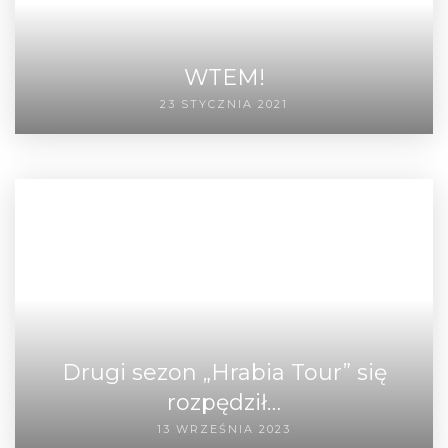
WTEM!
23 STYCZNIA 2021
Drugi sezon „Hrabia Tour” się
rozpędził…
13 WRZEŚNIA 2023