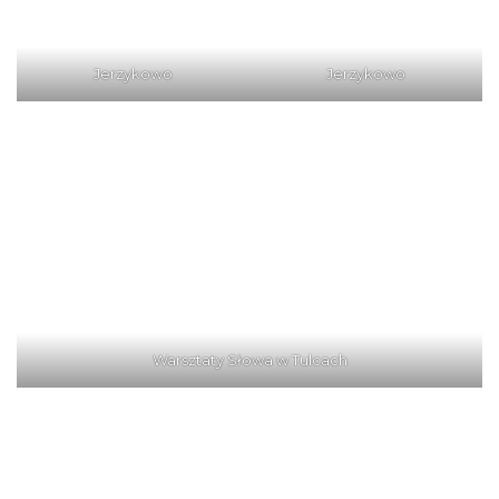
Jerzykowo
Jerzykowo
Warsztaty Słowa w Tulcach