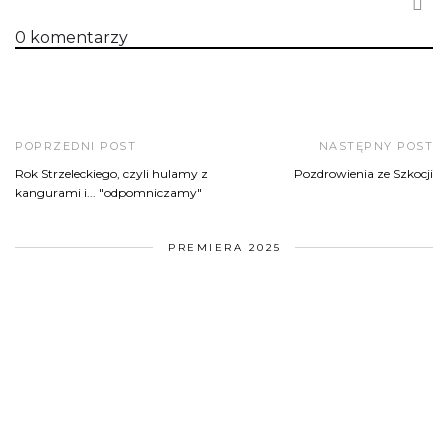
0
komentarzy
POPRZEDNI POST
NASTĘPNY POST
Rok Strzeleckiego, czyli hulamy z
Pozdrowienia ze Szkocji
kangurami i... "odpomniczamy"
PREMIERA 2025