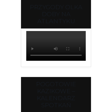
PRZYGODY OLKA
DOBY NA
ATLANTYKU
POGOTOWIE
KAZIKOWE –
KALENDARZ
SPOTKAŃ