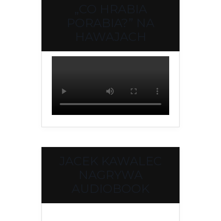
„CO HRABIA
PORABIA?” NA
HAWAJACH
JACEK KAWALEC
NAGRYWA
AUDIOBOOK