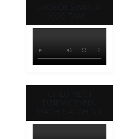
„WOKÓŁ ŚWIATA”
COŚ TAM…
CHŁOPIEC I
DZIEWCZYNA.
MACHINA. CHINY.