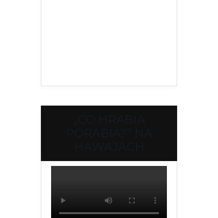
„CO HRABIA
PORABIA?” NA
HAWAJACH