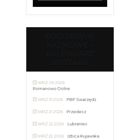
POGOTOWIE
KAZIKOWE –
KALENDARZ
SPOTKAŃ
WRZ 09 2026
Romanowo Dolne
WRZ 15 2026
PBP Swarzędz
WRZ 21 2026
Przedecz
WRZ 22 2026
Lubraniec
WRZ 22 2026
Izbica Kujawska