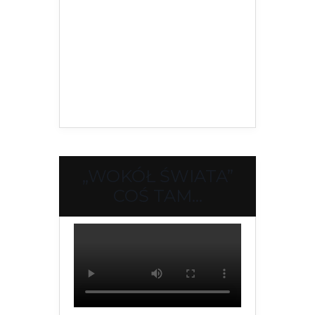
„WOKÓŁ ŚWIATA”
COŚ TAM…