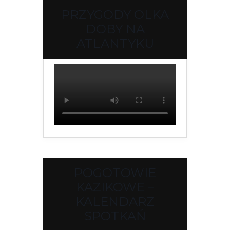
PRZYGODY OLKA
DOBY NA
ATLANTYKU
POGOTOWIE
KAZIKOWE –
KALENDARZ
SPOTKAŃ