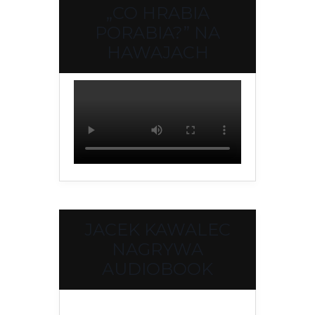
„CO HRABIA
PORABIA?” NA
HAWAJACH
JACEK KAWALEC
NAGRYWA
AUDIOBOOK