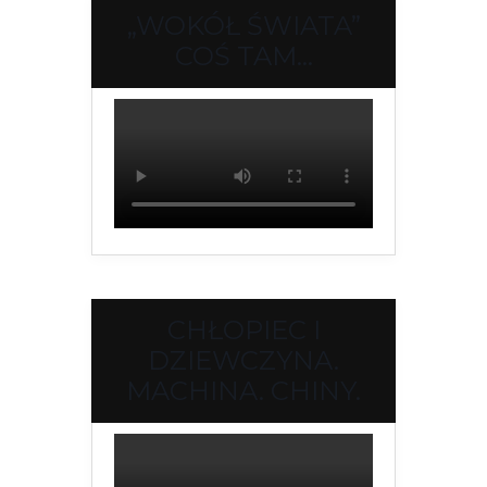
„WOKÓŁ ŚWIATA”
COŚ TAM…
CHŁOPIEC I
DZIEWCZYNA.
MACHINA. CHINY.