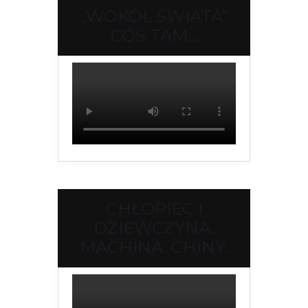
„WOKÓŁ ŚWIATA”
COŚ TAM…
CHŁOPIEC I
DZIEWCZYNA.
MACHINA. CHINY.