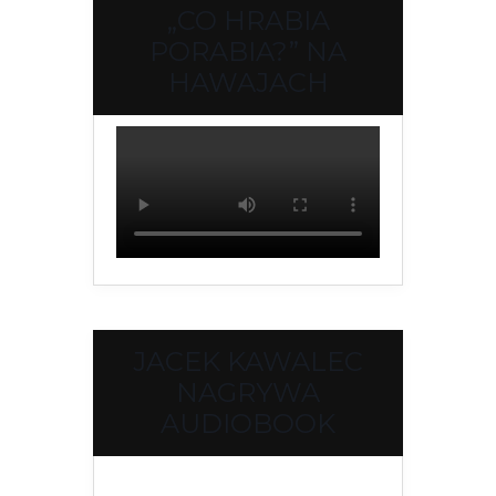
„CO HRABIA
PORABIA?” NA
HAWAJACH
JACEK KAWALEC
NAGRYWA
AUDIOBOOK