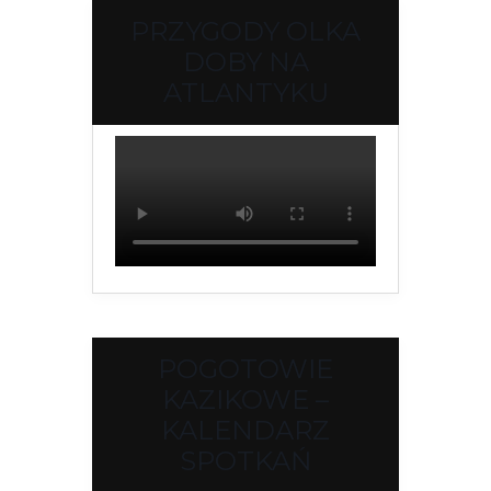
PRZYGODY OLKA
DOBY NA
ATLANTYKU
POGOTOWIE
KAZIKOWE –
KALENDARZ
SPOTKAŃ