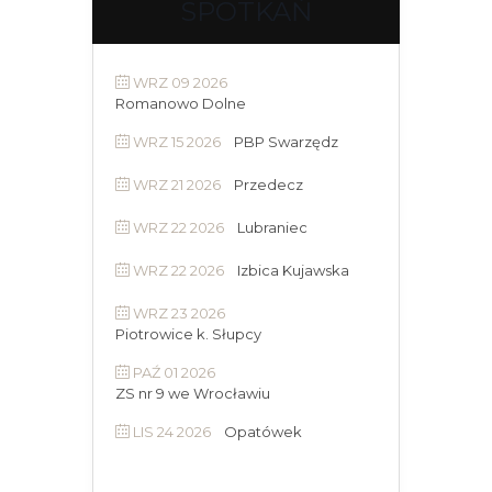
SPOTKAŃ
WRZ 09 2026
Romanowo Dolne
WRZ 15 2026
PBP Swarzędz
WRZ 21 2026
Przedecz
WRZ 22 2026
Lubraniec
WRZ 22 2026
Izbica Kujawska
WRZ 23 2026
Piotrowice k. Słupcy
PAŹ 01 2026
ZS nr 9 we Wrocławiu
LIS 24 2026
Opatówek