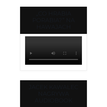
„CO HRABIA
PORABIA?” NA
HAWAJACH
JACEK KAWALEC
NAGRYWA
AUDIOBOOK