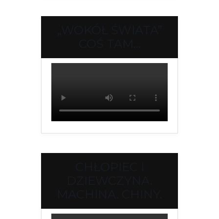
„WOKÓŁ ŚWIATA”
COŚ TAM…
CHŁOPIEC I
DZIEWCZYNA.
MACHINA. CHINY.