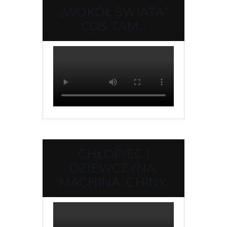
„WOKÓŁ ŚWIATA”
COŚ TAM…
CHŁOPIEC I
DZIEWCZYNA.
MACHINA. CHINY.