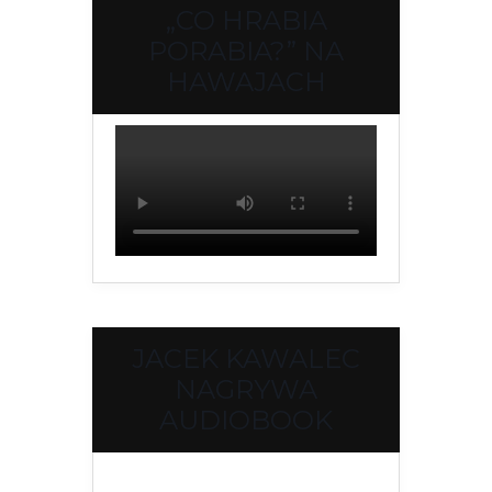
„CO HRABIA
PORABIA?” NA
HAWAJACH
JACEK KAWALEC
NAGRYWA
AUDIOBOOK