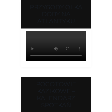
PRZYGODY OLKA
DOBY NA
ATLANTYKU
POGOTOWIE
KAZIKOWE –
KALENDARZ
SPOTKAŃ