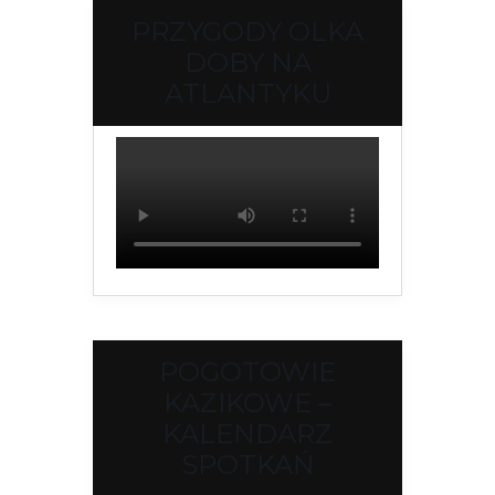
PRZYGODY OLKA
DOBY NA
ATLANTYKU
POGOTOWIE
KAZIKOWE –
KALENDARZ
SPOTKAŃ