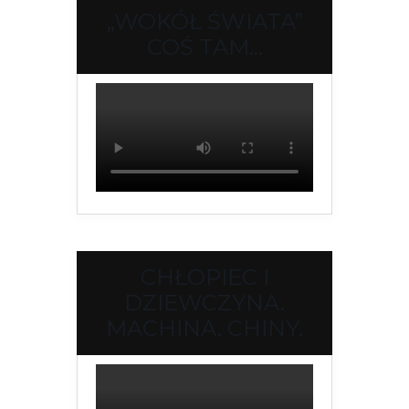
„WOKÓŁ ŚWIATA”
COŚ TAM…
CHŁOPIEC I
DZIEWCZYNA.
MACHINA. CHINY.