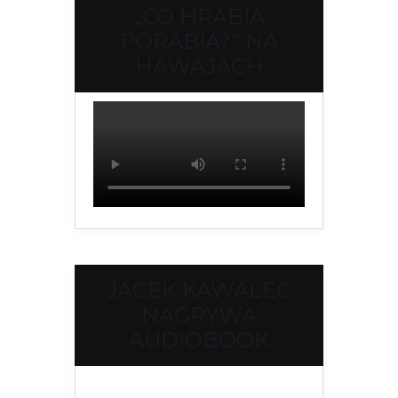
„CO HRABIA
PORABIA?” NA
HAWAJACH
JACEK KAWALEC
NAGRYWA
AUDIOBOOK