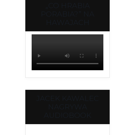
„CO HRABIA
PORABIA?” NA
HAWAJACH
JACEK KAWALEC
NAGRYWA
AUDIOBOOK