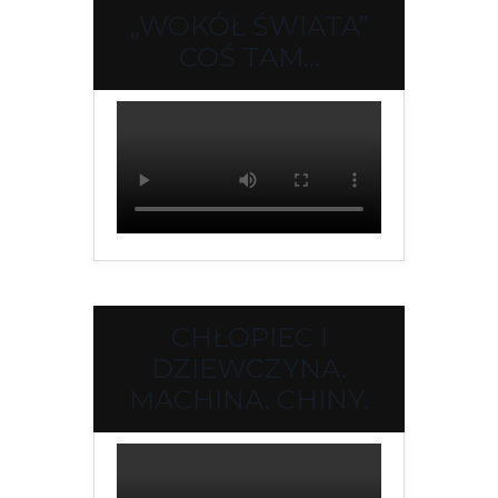
„WOKÓŁ ŚWIATA”
COŚ TAM…
CHŁOPIEC I
DZIEWCZYNA.
MACHINA. CHINY.