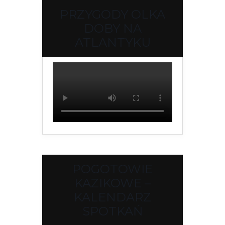
PRZYGODY OLKA
DOBY NA
ATLANTYKU
POGOTOWIE
KAZIKOWE –
KALENDARZ
SPOTKAŃ