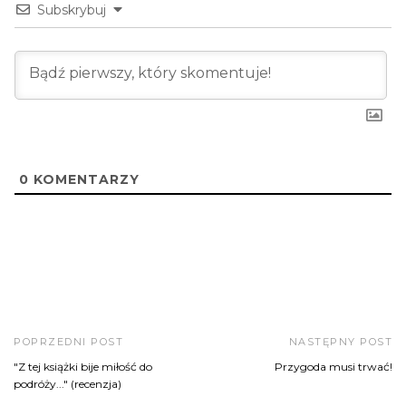
Subskrybuj
0
KOMENTARZY
POPRZEDNI POST
NASTĘPNY POST
"Z tej książki bije miłość do
Przygoda musi trwać!
podróży..." (recenzja)