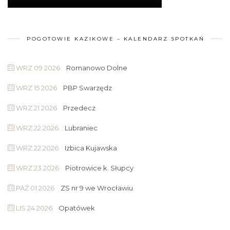
POGOTOWIE KAZIKOWE – KALENDARZ SPOTKAŃ
WRZ 09 2026
Romanowo Dolne
WRZ 15 2026
PBP Swarzędz
WRZ 21 2026
Przedecz
WRZ 22 2026
Lubraniec
WRZ 22 2026
Izbica Kujawska
WRZ 23 2026
Piotrowice k. Słupcy
PAŹ 01 2026
ZS nr 9 we Wrocławiu
LIS 24 2026
Opatówek