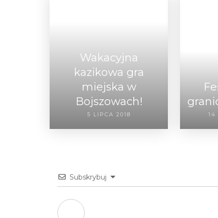
Wakacyjna
kazikowa gra
miejska w
Fe
Bojszowach!
grani
5 LIPCA 2018
14
Subskrybuj