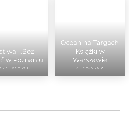
Ocean na Targach
stiwal „Bez
Książki w
c” w Poznaniu
Warszawie
 CZERWCA 2019
20 MAJA 2018