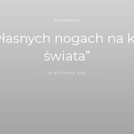
ARCHIWUM
łasnych nogach na 
świata”
20 STYCZNIA 2002