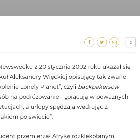
0
ewsweeku z 20 stycznia 2002 roku ukazał się
ykuł Aleksandry Więckiej opisujący tak zwane
olenie Lonely Planet”, czyli
backpakersów
sób na podróżowanie – „pracują w poważnych
tytucjach, a urlopy spędzają wędrując z
cakiem po świecie”.
tudent przemierzał Afrykę rozklekotanym