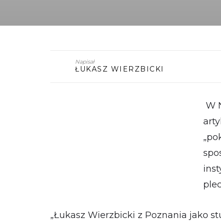
Napisał
ŁUKASZ WIERZBICKI
W N
art
„pok
spo
ins
ple
„Łukasz Wierzbicki z Poznania jako s