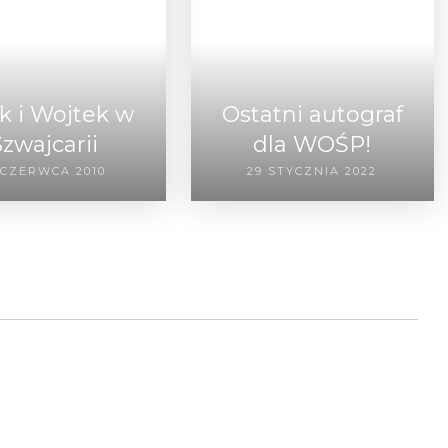
k i Wojtek w
Ostatni autograf
Szwajcarii
dla WOŚP!
 CZERWCA 2010
29 STYCZNIA 2022