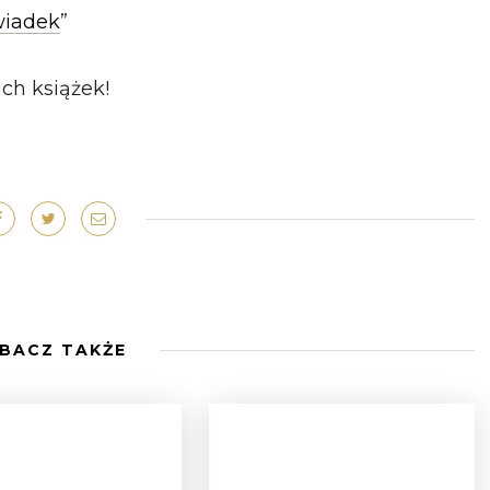
wiadek
”
ch książek!
BACZ TAKŻE