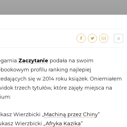
0
ęgarnia
Zaczytanie
podała na swoim
ebookowym profilu ranking najlepiej
zedających się w 2014 roku książek. Oniemiałem
idok trzech tytułów, które zajęły miejsca na
ium:
ukasz Wierzbicki „
Machiną przez Chiny
”
ukasz Wierzbicki „
Afryka Kazika
”