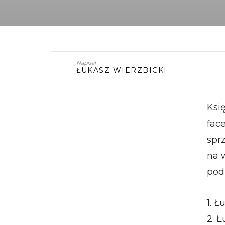
Napisał
ŁUKASZ WIERZBICKI
Ksi
fac
spr
na w
pod
1. Ł
2. Ł