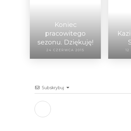
Koniec
pracowitego
Kazi
sezonu. Dziękuję!
24 CZERWCA 2015
12
Subskrybuj