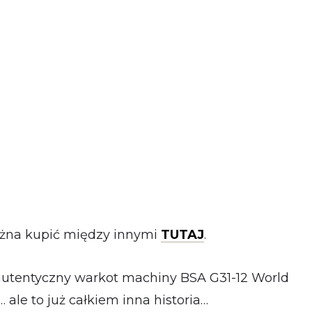
ożna kupić między innymi
TUTAJ
.
eż autentyczny warkot machiny BSA G31-12 World
… ale to już całkiem inna historia…