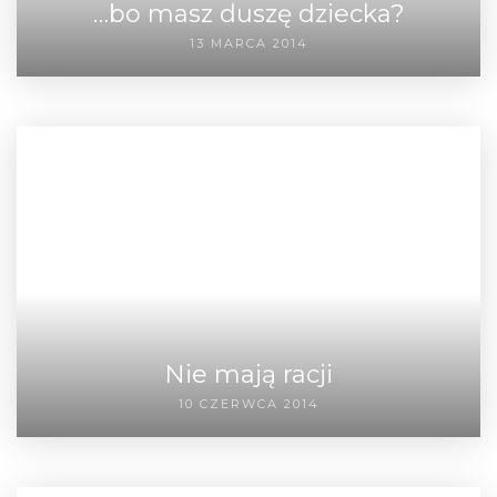
…bo masz duszę dziecka?
13 MARCA 2014
Nie mają racji
10 CZERWCA 2014