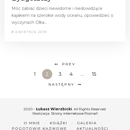
Móc zabrać dzieci niewidome i niedowidzące
kajakiem na szerokie wody oceanu, opowiedzieć o
wyczynach Olka…
8 KWIETNIA 2019
PREV
1
2
3
4
…
15
NASTĘPNY
2020 -
Łukasz Wierzbicki
. All Rights Reserved.
Realizacja:
Strony internetowe Poznań
O MNIE
KSIĄŻKI
GALERIA
POGOTOWIE KAZIKOWE
AKTUALNOŚCI