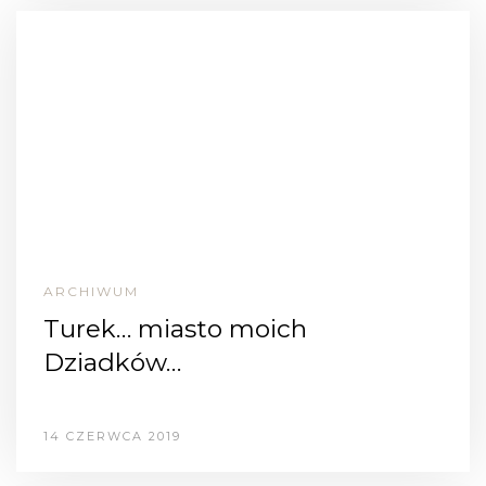
ARCHIWUM
Turek… miasto moich
Dziadków…
14 CZERWCA 2019