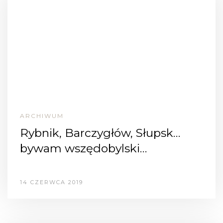
ARCHIWUM
Rybnik, Barczygłów, Słupsk…
bywam wszędobylski…
14 CZERWCA 2019