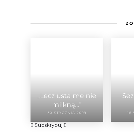
ZO
„Lecz usta me nie
Sez
milkną…”
30 STYCZNIA 2009
16
Subskrybuj