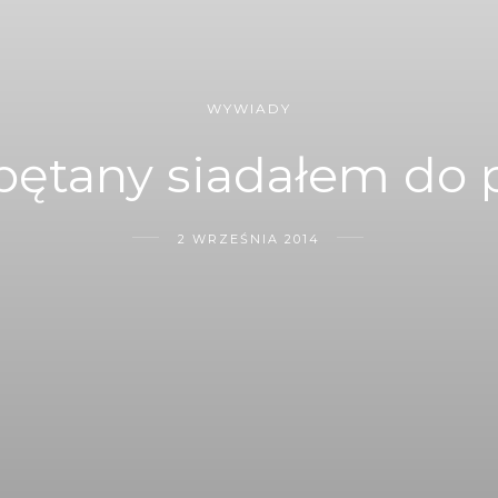
WYWIADY
pętany siadałem do 
2 WRZEŚNIA 2014