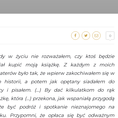
0
dy w życiu nie rozważałem, czy ktoś będzie
iał kupić moją książkę. Z każdym z moich
aterów było tak, że wpierw zakochiwałem się w
o historii, a potem jak opętany siadałem do
cy i pisałem. (…) B
y dać kilkulatkom do rąk
ążkę, która (…) przekona, jak wspaniałą przygodą
e być podróż i spotkanie nieznajomego na
aku. Przypomni, że opłaca się być odważnym