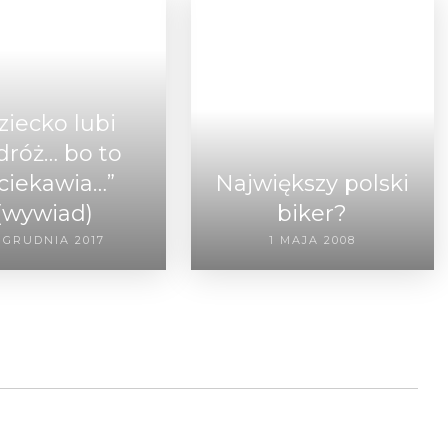
ziecko lubi
dróż… bo to
ciekawia…”
Największy polski
(wywiad)
biker?
 GRUDNIA 2017
1 MAJA 2008