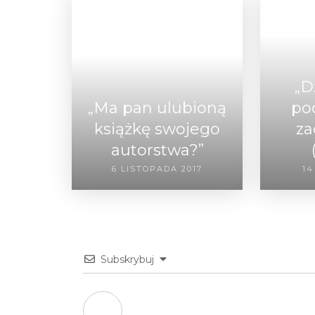
„D
„Ma pan ulubioną
po
książkę swojego
za
autorstwa?”
6 LISTOPADA 2017
14
Subskrybuj