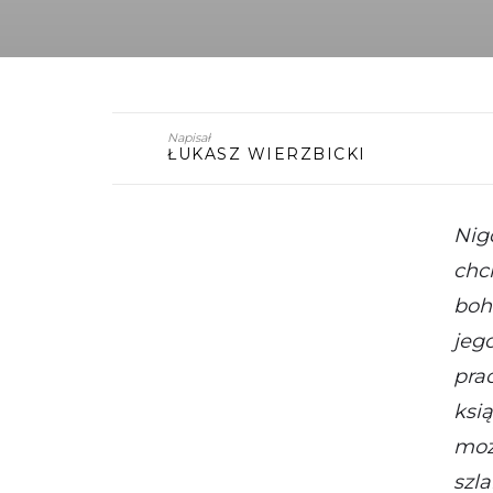
Napisał
ŁUKASZ WIERZBICKI
Nig
chc
boh
jeg
pra
ksi
moż
szl