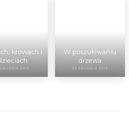
ach, krowach i
W poszukiwaniu
dzieciach
drzewa
 GRUDNIA 2013
23 GRUDNIA 2013