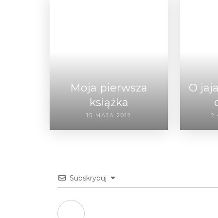
Moja pierwsza
O jaj
książka
15 MAJA 2012
2
Subskrybuj