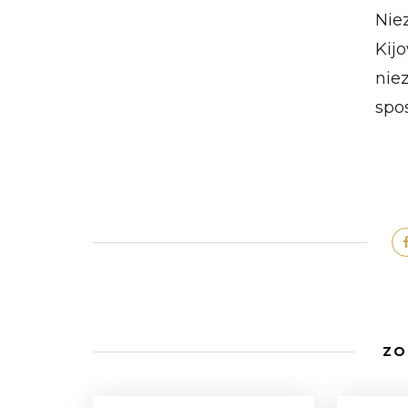
Nie
Kij
nie
spo
ZO