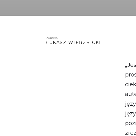
Napisał
ŁUKASZ WIERZBICKI
„Je
pro
ci
aut
jęz
jęz
poz
zro