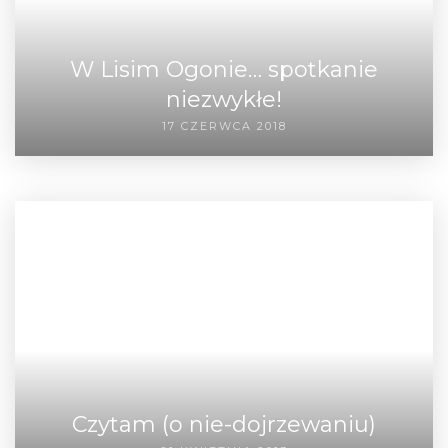
W Lisim Ogonie… spotkanie
niezwykłe!
17 CZERWCA 2018
Czytam (o nie-dojrzewaniu)