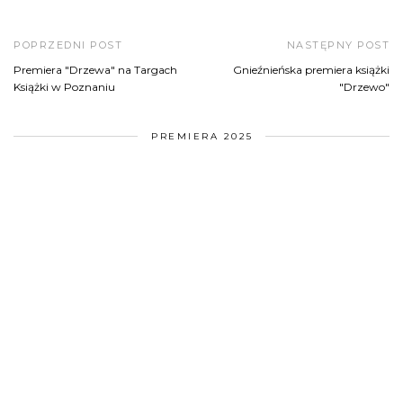
POPRZEDNI POST
NASTĘPNY POST
Premiera "Drzewa" na Targach
Gnieźnieńska premiera książki
Książki w Poznaniu
"Drzewo"
PREMIERA 2025