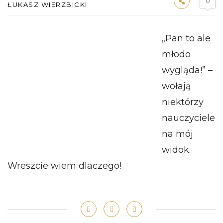
0
ŁUKASZ WIERZBICKI
„Pan to ale
młodo
wygląda!” –
wołają
niektórzy
nauczyciele
na mój
widok.
Wreszcie wiem dlaczego!