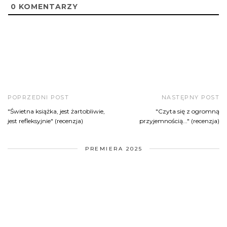
0
KOMENTARZY
POPRZEDNI POST
NASTĘPNY POST
"Świetna książka, jest żartobliwie,
"Czyta się z ogromną
jest refleksyjnie" (recenzja)
przyjemnością..." (recenzja)
PREMIERA 2025