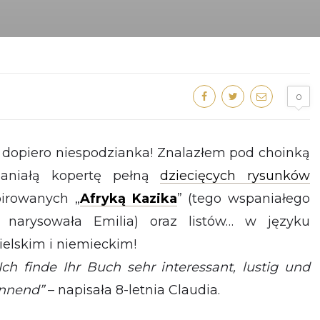
0
dopiero niespodzianka! Znalazłem pod choinką
aniałą kopertę pełną
dziecięcych rysunków
pirowanych „
Afryką Kazika
” (tego wspaniałego
 narysowała Emilia) oraz listów… w języku
ielskim i niemieckim!
h finde Ihr Buch sehr interessant, lustig und
nnend”
– napisała 8-letnia Claudia.