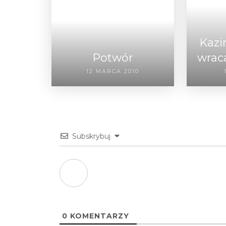
Kazi
Potwór
wrac
12 MARCA 2010
Subskrybuj
0
KOMENTARZY