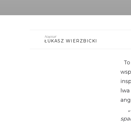
Napisał
ŁUKASZ WIERZBICKI
To 
wsp
ins
lwa
ang
„Ic
spa