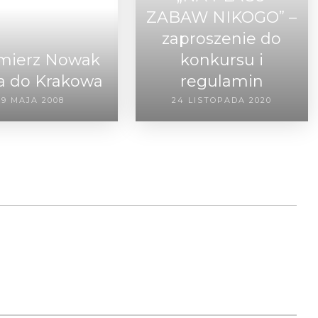
ZABAW NIKOGO” –
zaproszenie do
mierz Nowak
konkursu i
a do Krakowa
regulamin
19 MAJA 2008
24 LISTOPADA 2020