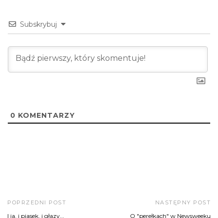
Subskrybuj
0
KOMENTARZY
POPRZEDNI POST
NASTĘPNY POST
I ja, i piasek, i głazy...
O "perełkach" w Newsweeku