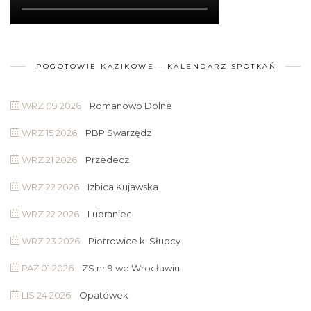
POGOTOWIE KAZIKOWE – KALENDARZ SPOTKAŃ
WRZ 09 2026
Romanowo Dolne
WRZ 15 2026
PBP Swarzędz
WRZ 21 2026
Przedecz
WRZ 22 2026
Izbica Kujawska
WRZ 22 2026
Lubraniec
WRZ 23 2026
Piotrowice k. Słupcy
PAŹ 01 2026
ZS nr 9 we Wrocławiu
LIS 24 2026
Opatówek