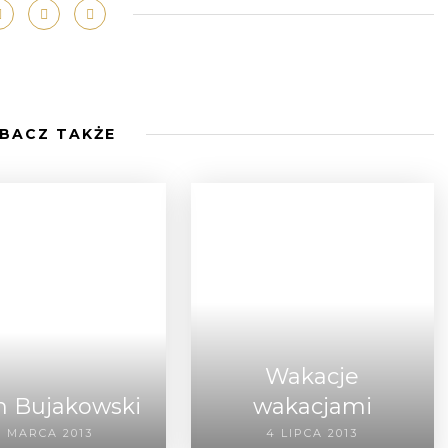
BACZ TAKŻE
Wakacje
h Bujakowski
wakacjami
9 MARCA 2013
4 LIPCA 2013