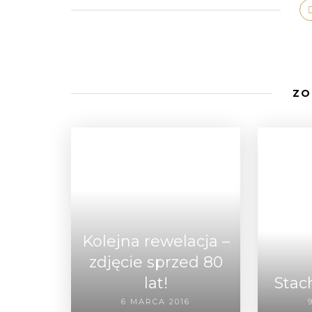
ZO
Kolejna rewelacja –
zdjęcie sprzed 80
lat!
Stac
6 MARCA 2016