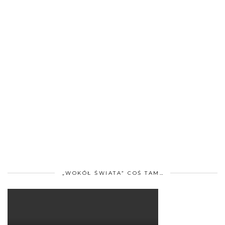
„WOKÓŁ ŚWIATA” COŚ TAM…