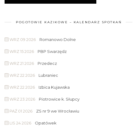
POGOTOWIE KAZIKOWE – KALENDARZ SPOTKAŃ
WRZ 09 2026
Romanowo Dolne
WRZ 15 2026
PBP Swarzędz
WRZ 21 2026
Przedecz
WRZ 22 2026
Lubraniec
WRZ 22 2026
Izbica Kujawska
WRZ 23 2026
Piotrowice k. Słupcy
PAŹ 01 2026
ZS nr 9 we Wrocławiu
LIS 24 2026
Opatówek