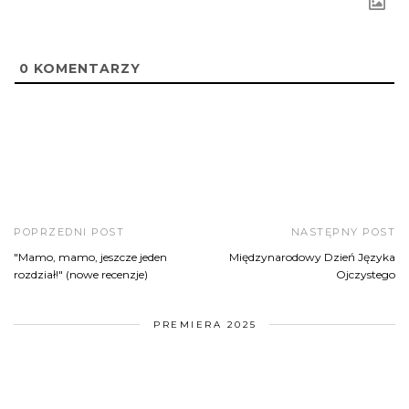
0
KOMENTARZY
POPRZEDNI POST
NASTĘPNY POST
"Mamo, mamo, jeszcze jeden
Międzynarodowy Dzień Języka
rozdział!" (nowe recenzje)
Ojczystego
PREMIERA 2025