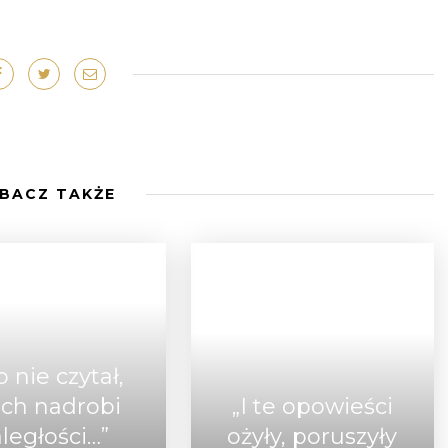
BACZ TAKŻE
o nie czytał,
ech nadrobi
„I te opowieści
aległości…”
ożyły, poruszyły