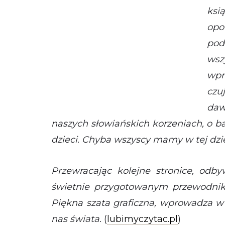
ksią
op
pod
wsz
wpr
czu
daw
naszych słowiańskich korzeniach, o ba
dzieci. Chyba wszyscy mamy w tej dzie
Przewracając kolejne stronice, od
świetnie przygotowanym przewodnik
Piękna szata graficzna, wprowadza w
nas świata.
(
lubimyczytac.pl
)