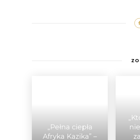
ZO
„Kt
„Pełna ciepła
ni
Afryka Kazika” –
z