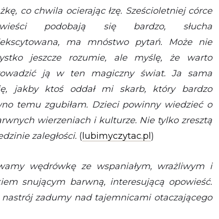
żkę, co chwila ocierając łzę. Sześcioletniej córce
owieści podobają się bardzo, słucha
ekscytowana, ma mnóstwo pytań. Może nie
ystko jeszcze rozumie, ale myślę, że warto
owadzić ją w ten magiczny świat. Ja sama
ję, jakby ktoś oddał mi skarb, który bardzo
no temu zgubiłam. Dzieci powinny wiedzieć o
rwnych wierzeniach i kulturze. Nie tylko zresztą
dzinie zaległości.
(
lubimyczytac.pl
)
bywamy wędrówkę ze wspaniałym, wrażliwym i
iem snującym barwną, interesującą opowieść.
 nastrój zadumy nad tajemnicami otaczającego