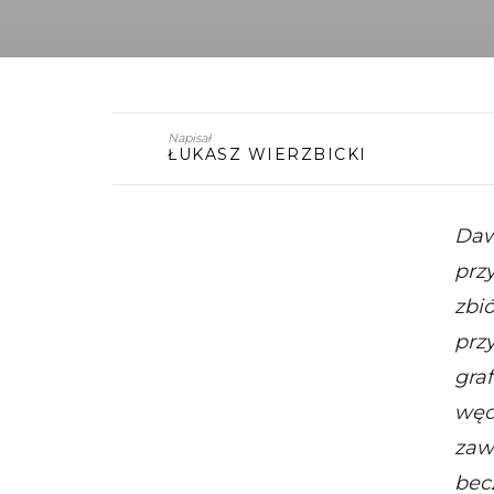
Napisał
ŁUKASZ WIERZBICKI
Daw
prz
zbi
prz
gra
węd
zaw
bec