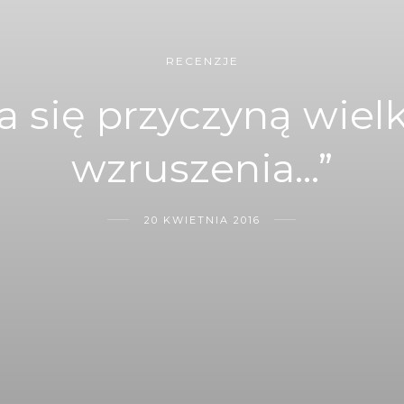
RECENZJE
ła się przyczyną wiel
wzruszenia…”
20 KWIETNIA 2016