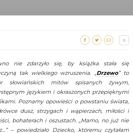
0
no nie zdarzyło się, by książka stała się
yczyną tak wielkiego wzruszenia. „
Drzewo
” to
ór słowiańskich mitów spisanych żywym,
ystępnym językiem i okraszonych przepięknymi
fikami. Poznamy opowieści o powstaniu świata,
rówce dusz, strzygach i wąpierzach, miłości i
iści, bohaterach i oszustach.
„Mamo, no już nie
z…” – powiedziało Dziecko, któremu czytałam