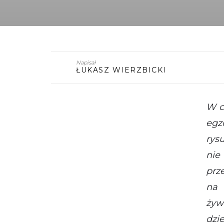
Napisał
ŁUKASZ WIERZBICKI
W c
egz
rys
nie
prz
na
żyw
dzi