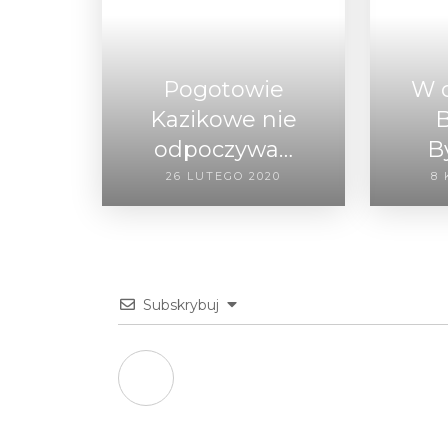
Pogotowie
W 
Kazikowe nie
B
odpoczywa…
B
26 LUTEGO 2020
8 
Subskrybuj