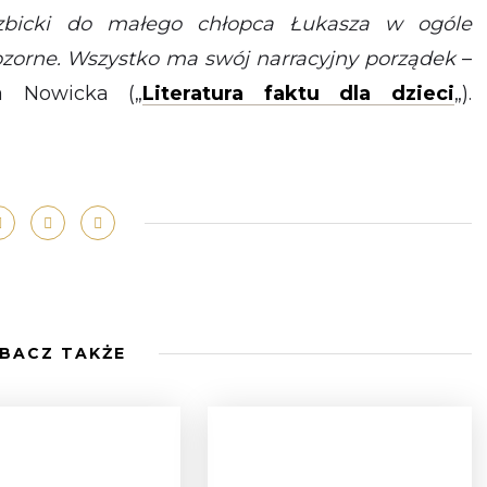
rzbicki do małego chłopca Łukasza w ogóle
ozorne. Wszystko ma swój narracyjny porządek
–
a Nowicka („
Literatura faktu dla dzieci
„).
BACZ TAKŻE