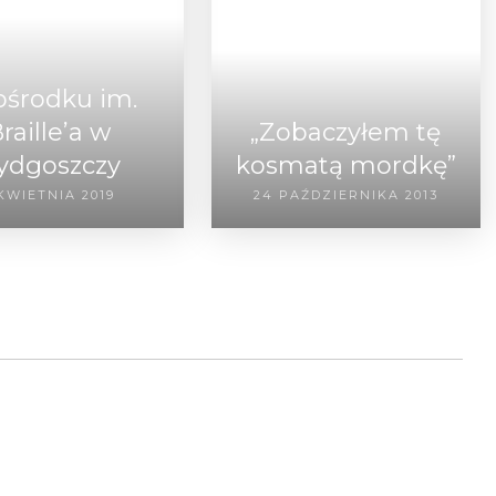
ośrodku im.
raille’a w
„Zobaczyłem tę
ydgoszczy
kosmatą mordkę”
KWIETNIA 2019
24 PAŹDZIERNIKA 2013